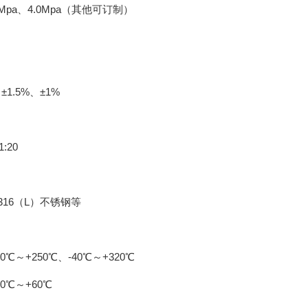
.5Mpa、4.0Mpa（其他可订制）
1.5%、±1%
1:20
316（L）不锈钢等
0℃～+250℃、-40℃～+320℃
0℃～+60℃