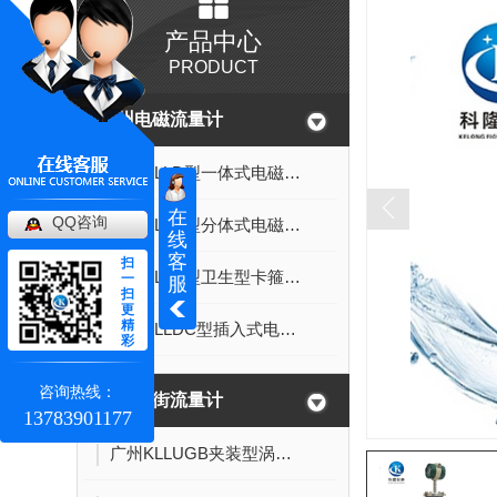
产品中心
PRODUCT
广州电磁流量计
广州KLLD型一体式电磁流量计
在
QQ咨询
广州KLLD型分体式电磁流量计
线
客
扫
广州KLLD型卫生型卡箍连接式电磁流量计
一
服
扫
更
精
广州KLLDC型插入式电磁流量计
彩
咨询热线：
广州涡街流量计
13783901177
广州KLLUGB夹装型涡街流量计