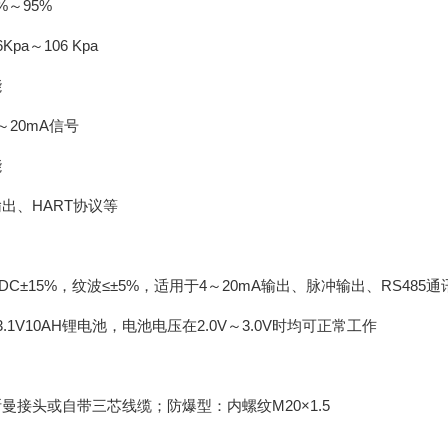
%～95%
pa～106 Kpa
能
～20mA信号
能
输出、HART协议等
DC±15%，纹波≤±5%，适用于4～20mA输出、脉冲输出、RS485
.1V10AH锂电池，电池电压在2.0V～3.0V时均可正常工作
曼接头或自带三芯线缆；防爆型：内螺纹M20×1.5