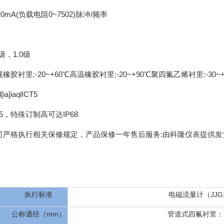
0mA(负载电阻0~7502)脉冲/频率
级，1.0级
橡胶衬里:-20~+60℃高温橡胶衬里:-20~+90℃聚四氟乙烯衬里:-30~+
a]iaqlICT5
65，特殊订制高可达IP68
司严格执行相关保修规定，产品保修一年售后服务:由科隆仪表提供
执行标准
电磁流量计（JJG10
公称通经（mm）
管道式四氟衬里：DN