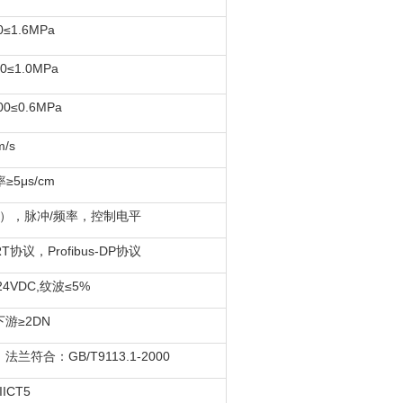
≤1.6MPa
0≤1.0MPa
0≤0.6MPa
m/s
5μs/cm
0Ω），脉冲/频率，控制电平
协议，Profibus-DP协议
24VDC,纹波≤5%
下游≥2DN
合：GB/T9113.1-2000
qIICT5