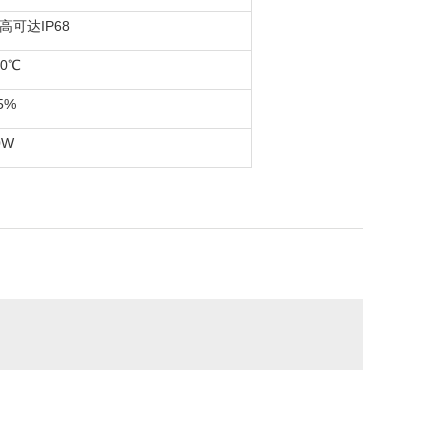
高可达IP68
60℃
5%
0W