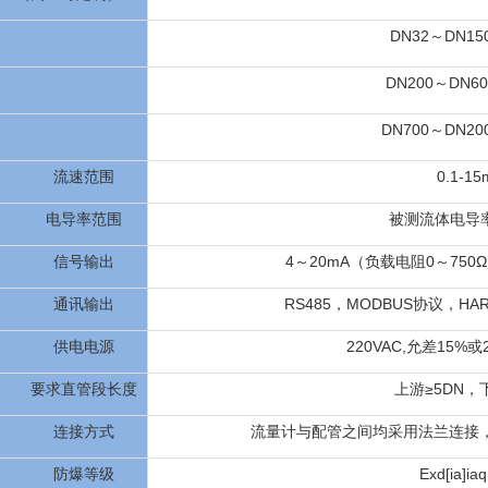
DN32～DN150
DN200～DN60
DN700～DN200
流速范围
0.1-15
电导率范围
被测流体电导率≥
信号输出
4～20mA（负载电阻0～75
通讯输出
RS485，MODBUS协议，HART
供电电源
220VAC,允差15%或
要求直管段长度
上游≥5DN，
连接方式
流量计与配管之间均采用法兰连接，法兰符
防爆等级
Exd[ia]ia