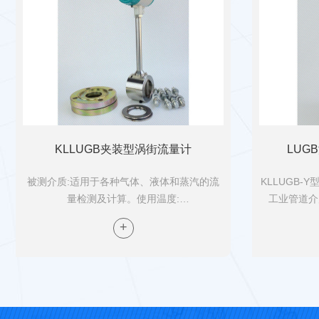
KLLUGB夹装型涡街流量计
LUG
被测介质:适用于各种气体、液体和蒸汽的流
KLLUGB
量检测及计算。使用温度:
工业管道介
-20C~+100*C;100C~ +280C; 100C~ +350C
体、蒸气等
高使用压力: 2.5MPa (>2.5MPa协商供货)材...
点是压力损失
况体积流