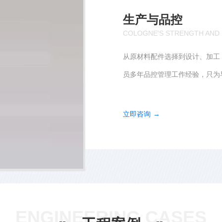
服务与支持
COLOGNE'S STRENGTH AND
严格的技术标准，专业质检人
专职服务工程师团队即时解决处
量、数量和时间提供服务，众多
立
即
咨
询
ENGINEERING CASES