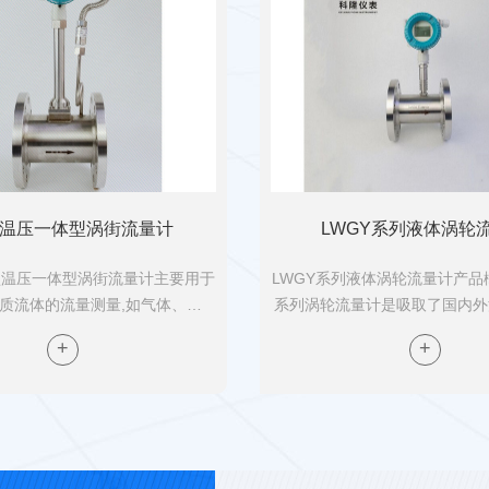
量计地按安装方式分为管道式
电磁流量计的作用有哪些
很多人认为电磁流量计是
量计的作用有哪些呢？电
限报警，流量上限报警，
冲信号，输出电流信号。下
B温压一体型涡街流量计
LWGY系列液体涡轮
涡轮流量计工作原理及结
-Y型温压一体型涡街流量计主要用于
LWGY系列液体涡轮流量计产品概
现代化生产过程中，涡轮
质流体的流量测量,如气体、液
系列涡轮流量计是吸取了国内外
带来了很大的便利。**河
多种介质。一体式涡街流量计的特
术经过优化设计，具有结构简单
涡轮流量计的原理在管道中安
小,量程范围大,精度高,在测量工
高、复现性好、反应灵敏，安装
量时几乎不受流体密度、压...
等特点的新一代涡轮流量计，广
不知道电磁流量器有哪些
电磁流量器主要应用于测
能型流量器。它采用了电