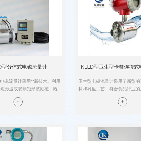
LD型分体式电磁流量计
KLLD型卫生型卡箍连接式
型电磁流量计采用**新技术。利用
卫生型电磁流量计采用了新型的
值矩形波或双频矩形波励磁，既有
料和衬里工艺，符合食品行业的
的优点，又克服了正弦波磁场的缺
时采用了不锈钢外壳及不锈钢卡
消除电源电压波动、电源频率变化
电磁流量计的快速拆卸、清洗，
电磁流量计的分类与应用
阻抗变化所造成的误差；并有...
在使用过程中不易被污染，且
量...
电磁流量计的分类与应用;
型两种型式均由传感器和