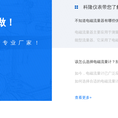
科隆仪表带您了
的流量进行测量。作为一种测
做！
该怎么选择电磁流量计？
如今，电磁流量计已广泛
如何选择合适的电磁流量
表专业厂家！
个作用。通常，电磁流量计的
电磁流量计的分类与应用
电磁流量计的分类与应用;
型两种型式均由传感器和
量计地按安装方式分为管道式
查
看
更
多
+
电磁流量计的作用有哪些
很多人认为电磁流量计是