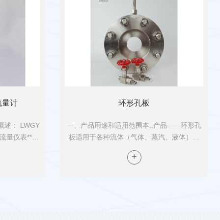
和插...
？
2022-09-15
常用的流量测量仪器，在过程中需要配合其他仪器来完成。那么电磁流
磁流量计的作用有哪些？主要有流量下限设定，流量上限设定，流量下
小信号切断功能，量程设定，管道空管报警，仪表故障报警，输出:脉
限设定功能:主要用于一些特殊场所。当流量低于...
流量计
环形孔板
构
2022-03-17
述： LWGY
一、产品用途和适用范围本..产品――环形孔
流量计作为工业准确测量中一种经常应用的测量仪表，给工业快速发展
流量仪表**技
板适用于各种流体（气体、蒸汽、液体）介
南涡轮流量计小编为您讲述一下涡轮流量计的工作原理和结构是什么？
、轻巧、精度
质，例如：饱和蒸汽、过热蒸汽、压缩空气、
放一...
维护使用方便
各种煤气、燃炉废气、冷却水、重油、渣油、
泛用...
燃料油、冷凝液、各种腐蚀性化工溶液等，
优缺点的请点击这里！
2021-10-23
它...
量导电液体的体积或测量强酸、强碱腐蚀性液体等等，是新一代的全智
磁感应原理，根据导电流体通过外加磁场时感生的电动势来对导电流体