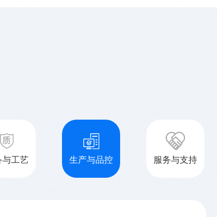
磁流量计的作用有哪些？主要有流量下限设定，流量上限设定，流量下
小信号切断功能，量程设定，管道空管报警，仪表故障报警，输出:脉
限设定功能:主要用于一些特殊场所。当流量低于...
构
2022-03-17
流量计作为工业准确测量中一种经常应用的测量仪表，给工业快速发展
南涡轮流量计小编为您讲述一下涡轮流量计的工作原理和结构是什么？
放一...
备与工艺
生产与品控
服务与支持