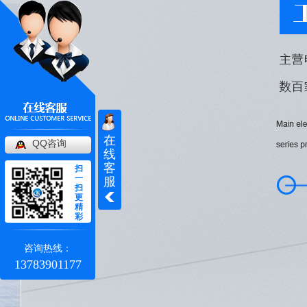
在
QQ咨询
线
客
扫
一
服
扫
更
精
彩
咨询热线：
13783901177