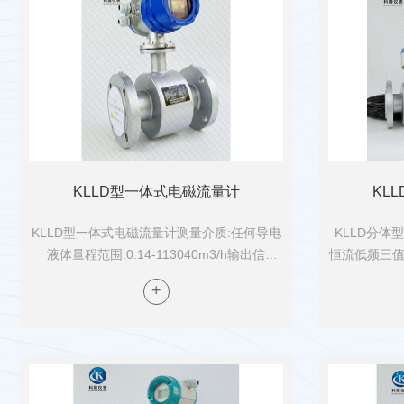
KLLD型一体式电磁流量计
KL
KLLD型一体式电磁流量计测量介质:任何导电
KLLD分体
液体量程范围:0.14-113040m3/h输出信
恒流低频三
号:4~20mA(负载电阻0~7502)脉冲/频率控制
矩形波磁场
电平精度等级:0.5级，1.0级介质温度:常规橡
点；还可以
胶衬...
及励磁线圈