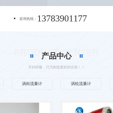
13783901177
咨询热线：
PRODUCT CENTER
产品中心
开封科隆，只为制造更好的仪表！！
涡街流量计
涡轮流量计