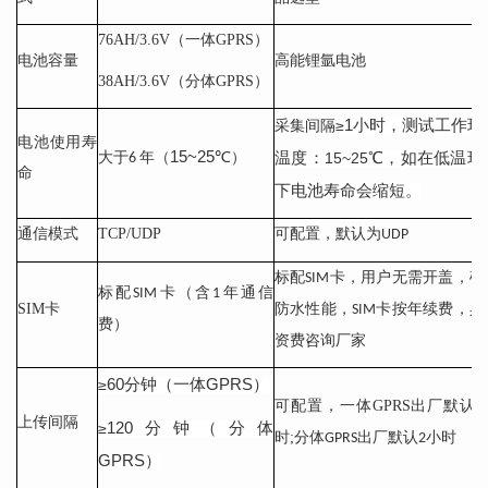
76AH/3.6V（一体GPRS）
电池容量
高能锂氩电池
38AH/3.6V（分体GPRS）
1小时，测试工作环
≥
采集间隔
电池使用寿
15~25℃
温度：
℃，如在低温环
大于
年（
）
15~25
6
命
下电池寿命会缩短。
通信模式
TCP/UDP
可配置，默认为
UDP
标配
卡，用户无需开盖，确
SIM
标配
卡（含
年通信
SIM
1
SIM卡
防水性能，
卡按年续费，具
SIM
费）
资费咨询厂家
60分钟（一体GPRS）
≥
可配置，一体GPRS出厂默认
1
上传间隔
120分钟（分体
≥
时;分体
出厂默认
小时
GPRS
2
GPRS）