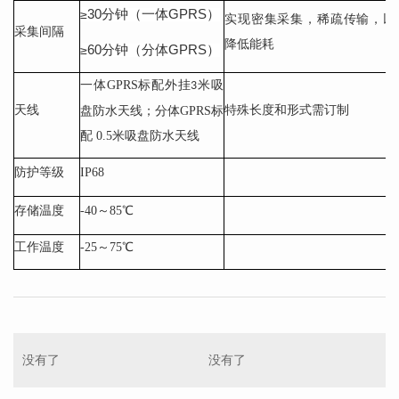
30分钟（一体GPRS）
≥
实现密集采集，稀疏传输，以
采集间隔
降低能耗
60分钟（分体GPRS）
≥
一体GPRS标配外挂
米吸
3
天线
特殊长度和形式需订制
盘防水天线；分体GPRS标
配 0.5米吸盘防水天线
防护等级
IP68
存储温度
-40～85℃
工作温度
-25～75℃
没有了
没有了