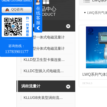
LWQ系
在
产品中心
QQ咨询
线
LWQ系列气
PRODUCT
客
扫
一
服
扫
电磁流量计
更
精
彩
KLLD型一体式电磁流量计
咨询热线：
KLLD型分体式电磁流量计
13783901177
KLLD型卫生型卡箍连接式电磁流量计
KLLDC型插入式电磁流量计
LWQ系列气
DETAILS
涡街流量计
KLLUGB夹装型涡街流量计