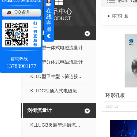
标准节
在
产品中心
QQ咨询
线
环形孔板
PRODUCT
客
扫
一
服
扫
电磁流量计
更
精
彩
KLLD型一体式电磁流量计
咨询热线：
KLLD型分体式电磁流量计
13783901177
KLLD型卫生型卡箍连接式电磁流量计
KLLDC型插入式电磁流量计
环形孔板
DETAILS
涡街流量计
KLLUGB夹装型涡街流量计